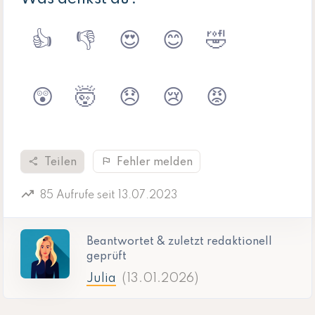
👍
👎
😍
😊
🤣
😲
🤯
😞
😢
😡
share
flag
Teilen
Fehler melden
trending_up
85 Aufrufe seit 13.07.2023
Beantwortet & zuletzt redaktionell
geprüft
Julia
(13.01.2026)