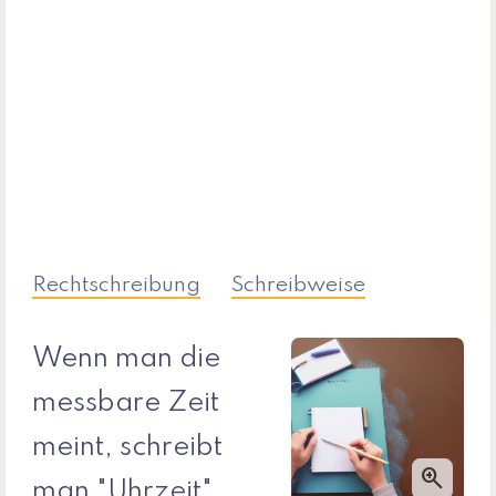
Rechtschreibung
Schreibweise
Wenn man die
messbare Zeit
meint, schreibt
zoom_in
man "Uhrzeit".