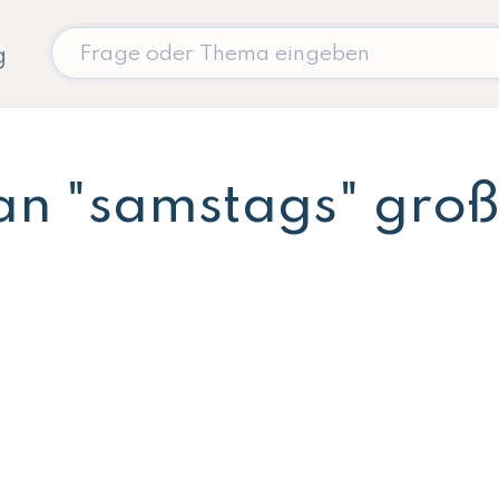
g
an "samstags" groß