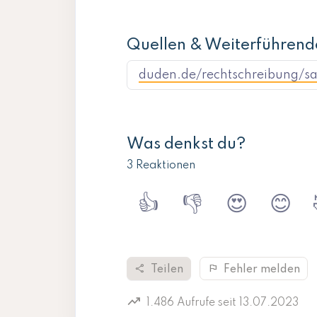
Quellen & Weiterführend
duden.de/rechtschreibung/s
Was denkst du?
3 Reaktionen
👍
👎
😍
😊
share
flag
Teilen
Fehler melden
trending_up
1.486 Aufrufe seit 13.07.2023