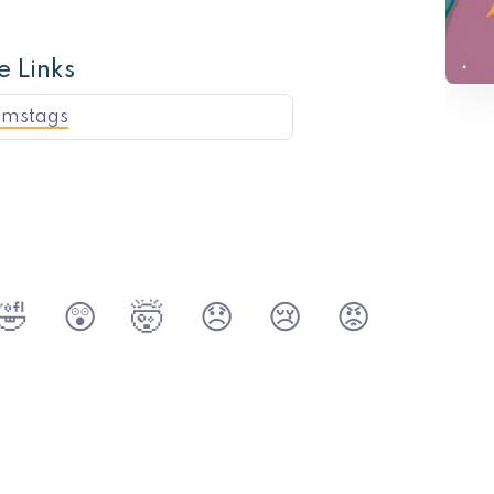
e Links
amstags
🤣
😲
🤯
😞
😢
😡