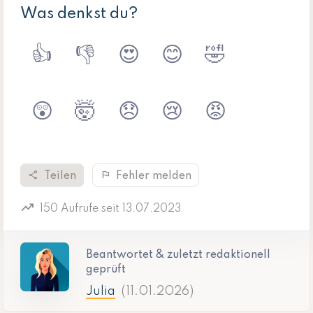
Was denkst du?
👍
👎
😍
😊
🤣
😲
🤯
😞
😢
😡
share
flag
Teilen
Fehler melden
trending_up
150 Aufrufe seit 13.07.2023
Beantwortet & zuletzt redaktionell
geprüft
Julia
(11.01.2026)