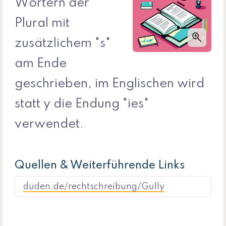
Wörtern der
Plural mit
zoom_in
zusätzlichem "s"
am Ende
geschrieben, im Englischen wird
statt y die Endung "ies"
verwendet.
Quellen & Weiterführende Links
duden.de/rechtschreibung/Gully