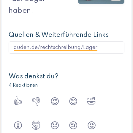
haben.
Quellen & Weiterführende Links
duden.de/rechtschreibung/Lager
Was denkst du?
4 Reaktionen
👍
👎
😍
😊
🤣
😲
🤯
😞
😢
😡