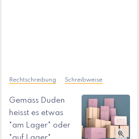
Rechtschreibung
Schreibweise
Gemäss Duden
heisst es etwas
"am Lager" oder
zoom_in
"auf Lager"