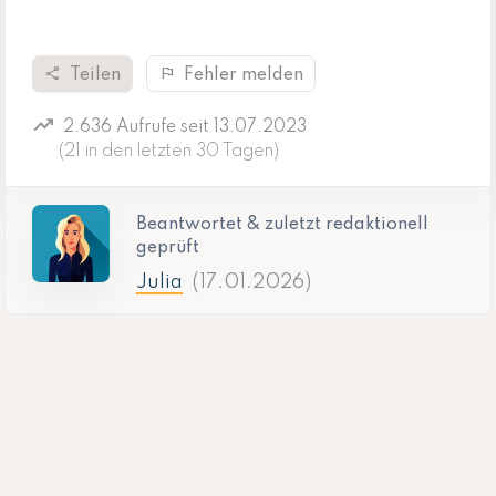
share
flag
Teilen
Fehler melden
trending_up
2.636 Aufrufe seit 13.07.2023
(21 in den letzten 30 Tagen)
Beantwortet & zuletzt redaktionell
geprüft
Julia
(17.01.2026)