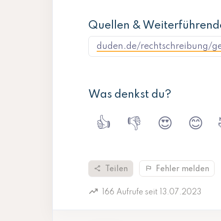
Quellen & Weiterführend
duden.de/rechtschreibung/g
Was denkst du?
👍
👎
😍
😊
share
flag
Teilen
Fehler melden
trending_up
166 Aufrufe seit 13.07.2023