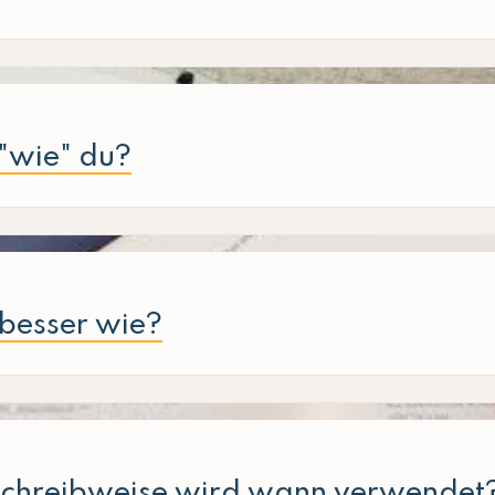
 "wie" du?
 besser wie?
 Schreibweise wird wann verwendet