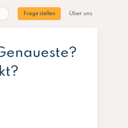
Über uns
Frage stellen
 Genaueste?
kt?