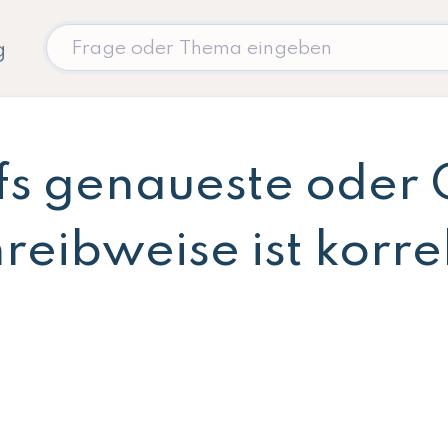
g
fs genaueste oder
eibweise ist korre