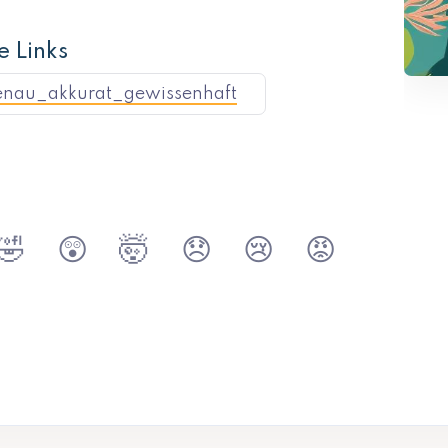
e Links
enau_akkurat_gewissenhaft
🤣
😲
🤯
😞
😢
😡