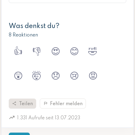
Was denkst du?
8 Reaktionen
👍
👎
😍
😊
🤣
😲
🤯
😞
😢
😡
share
flag
Teilen
Fehler melden
trending_up
1.331 Aufrufe seit 13.07.2023