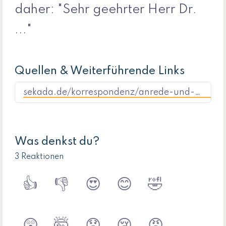
daher: "Sehr geehrter Herr Dr.
..."
Quellen & Weiterführende Links
sekada.de/korrespondenz/anrede-und-anschriften/artikel/akademische-titel-wann-und-wie-diplom-doktor-oder-professor-in-der-anschrift-und-in-der-anrede-daz/
Was denkst du?
3 Reaktionen
👍
👎
😍
😊
🤣
😲
🤯
😞
😢
😡