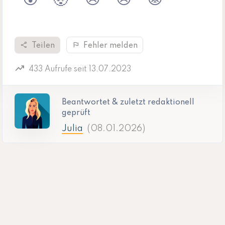
share
flag
Teilen
Fehler melden
trending_up
433 Aufrufe seit 13.07.2023
Beantwortet & zuletzt redaktionell
geprüft
Julia
(08.01.2026)