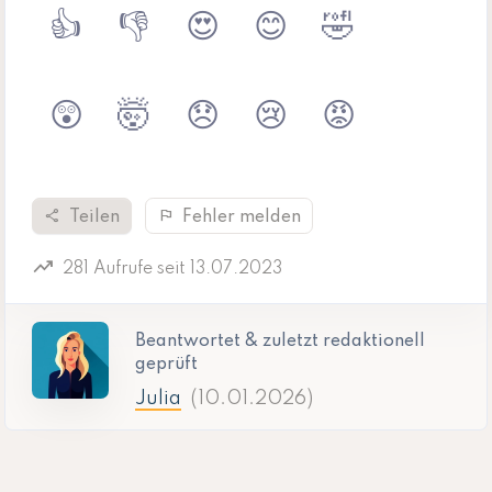
👍
👎
😍
😊
🤣
😲
🤯
😞
😢
😡
share
flag
Teilen
Fehler melden
trending_up
281 Aufrufe seit 13.07.2023
Beantwortet & zuletzt redaktionell
geprüft
Julia
(10.01.2026)