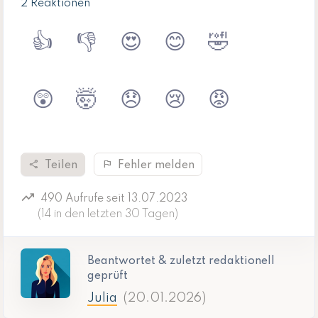
2 Reaktionen
👍
👎
😍
😊
🤣
😲
🤯
😞
😢
😡
share
flag
Teilen
Fehler melden
trending_up
490 Aufrufe seit 13.07.2023
(14 in den letzten 30 Tagen)
Beantwortet & zuletzt redaktionell
geprüft
Julia
(20.01.2026)