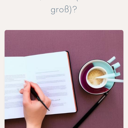
groß)?