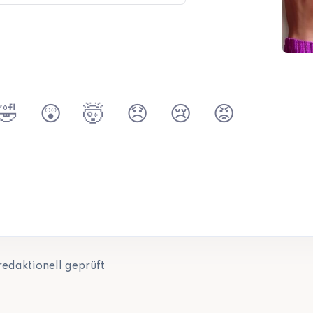
🤣
😲
🤯
😞
😢
😡
redaktionell geprüft