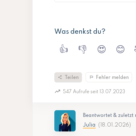
Was denkst du?
👍
👎
😍
😊
share
flag
Teilen
Fehler melden
trending_up
547 Aufrufe seit 13.07.2023
Beantwortet & zuletzt 
Julia
(18.01.2026)