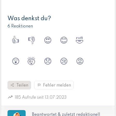
Was denkst du?
6 Reaktionen
👍
👎
😍
😊
🤣
😲
🤯
😞
😢
😡
share
flag
Teilen
Fehler melden
trending_up
185 Aufrufe seit 13.07.2023
Beantwortet & zuletzt redaktionell