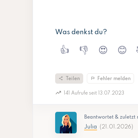
Was denkst du?
👍
👎
😍
😊
share
flag
Teilen
Fehler melden
trending_up
141 Aufrufe seit 13.07.2023
Beantwortet & zuletzt 
Julia
(21.01.2026)