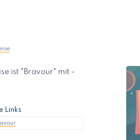
eise
se ist "Bravour" mit -
e Links
ravour