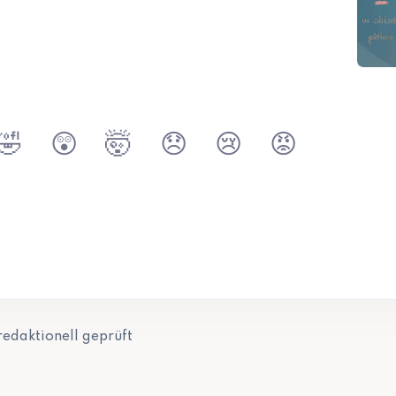
🤣
😲
🤯
😞
😢
😡
redaktionell geprüft